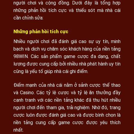
người chơi và cộng đồng. Dưới đây là tổng hợp
những phản hồi tích cực và thiếu sót mà nhà cái
cần chỉnh sửa:
Những phản hồi tích cực
Nhiều người chơi đã đánh giá cao sự uy tín, minh
bạch và dịch vụ chăm sóc khách hàng của nền tảng
98WIN. Các sản phẩm game cược đa dạng, chất
lượng được cung cấp bởi nhiều nhà phát hành uy tín
cũng là yếu tố giúp nhà cái ghi điểm.
Điểm mạnh của nhà cái nằm ở sảnh cược thể thao
và Casino. Các tỷ lệ cược và tỷ lệ ăn thưởng đầy
cạnh tranh với các nền tảng khác đã thu hút nhiều
người chơi đến tham gia, trải nghiệm. Nhờ đó, trang
cược luôn được đánh giá cao và được bình chọn là
nền tảng cung cấp game cược được yêu thích
nhất.