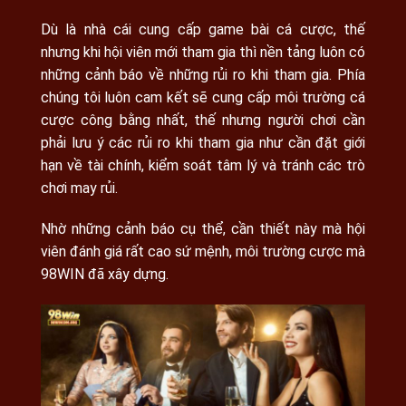
Dù là nhà cái cung cấp game bài cá cược, thế
nhưng khi hội viên mới tham gia thì nền tảng luôn có
những cảnh báo về những rủi ro khi tham gia. Phía
chúng tôi luôn cam kết sẽ cung cấp môi trường cá
cược công bằng nhất, thế nhưng người chơi cần
phải lưu ý các rủi ro khi tham gia như cần đặt giới
hạn về tài chính, kiểm soát tâm lý và tránh các trò
chơi may rủi.
Nhờ những cảnh báo cụ thể, cần thiết này mà hội
viên đánh giá rất cao sứ mệnh, môi trường cược mà
98WIN đã xây dựng.