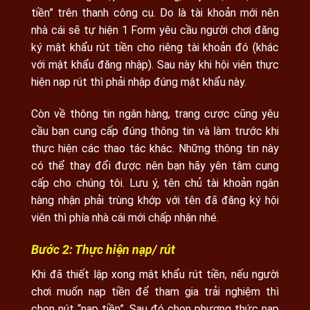
tiền” trên thanh công cụ. Do là tài khoản mới nên
nhà cái sẽ tự hiện 1 Form yêu cầu người chơi đăng
ký mật khẩu rút tiền cho riêng tài khoản đó (khác
với mật khẩu đăng nhập). Sau này khi hội viên thực
hiện nạp rút thì phải nhập đúng mật khẩu này.
Còn về thông tin ngân hàng, trang cược cũng yêu
cầu bạn cung cấp đúng thông tin và làm trước khi
thực hiện các thao tác khác. Những thông tin này
có thể thay đổi được nên bạn hãy yên tâm cung
cấp cho chúng tôi. Lưu ý, tên chủ tài khoản ngân
hàng nhận phải trùng khớp với tên đã đăng ký hội
viên thì phía nhà cái mới chấp nhận nhé.
Bước 2: Thực hiện nạp/ rút
Khi đã thiết lập xong mật khẩu rút tiền, nếu người
chơi muốn nạp tiền để tham gia trải nghiệm thì
chọn nút “nạp tiền”. Sau đó chọn phương thức nạp