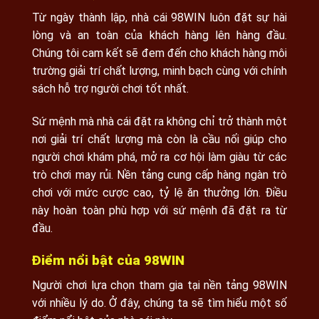
Từ ngày thành lập, nhà cái 98WIN luôn đặt sự hài
lòng và an toàn của khách hàng lên hàng đầu.
Chúng tôi cam kết sẽ đem đến cho khách hàng môi
trường giải trí chất lượng, minh bạch cùng với chính
sách hỗ trợ người chơi tốt nhất.
Sứ mệnh mà nhà cái đặt ra không chỉ trở thành một
nơi giải trí chất lượng mà còn là cầu nối giúp cho
người chơi khám phá, mở ra cơ hội làm giàu từ các
trò chơi may rủi. Nền tảng cung cấp hàng ngàn trò
chơi với mức cược cao, tỷ lệ ăn thưởng lớn. Điều
này hoàn toàn phù hợp với sứ mệnh đã đặt ra từ
đầu.
Điểm nổi bật của 98WIN
Người chơi lựa chọn tham gia tại nền tảng 98WIN
với nhiều lý do. Ở đây, chúng ta sẽ tìm hiểu một số