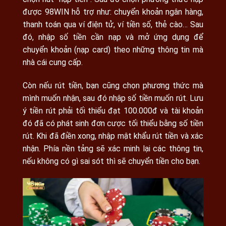
được 98WIN hỗ trợ như: chuyển khoản ngân hàng,
thanh toán qua ví điện tử, ví tiền số, thẻ cào… Sau
đó, nhập số tiền cần nạp và mở ứng dụng để
chuyển khoản (nạp card) theo những thông tin mà
nhà cái cung cấp.
Còn nếu rút tiền, bạn cũng chọn phương thức mà
mình muốn nhận, sau đó nhập số tiền muốn rút. Lưu
ý tiền rút phải tối thiểu đạt 100.000đ và tài khoản
đó đã có phát sinh đơn cược tối thiểu bằng số tiền
rút. Khi đã điền xong, nhập mật khẩu rút tiền và xác
nhận. Phía nền tảng sẽ xác minh lại các thông tin,
nếu không có gì sai sót thì sẽ chuyển tiền cho bạn.