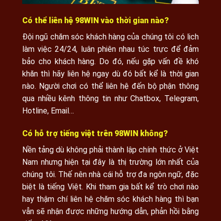
Có thể liên hệ 98WIN vào thời gian nào?
Đội ngũ chăm sóc khách hàng của chúng tôi có lịch
làm việc 24/24, luân phiên nhau túc trực để đảm
bảo cho khách hàng. Do đó, nếu gặp vấn đề khó
khăn thì hãy liên hệ ngay dù đó bất kể là thời gian
nào. Người chơi có thể liên hệ đến bộ phận thông
qua nhiều kênh thông tin như Chatbox, Telegram,
Hotline, Email…
Có hỗ trợ tiếng việt trên 98WIN không?
Nền tảng dù không phải thành lập chính thức ở Việt
Nam nhưng hiện tại đây là thị trường lớn nhất của
chúng tôi. Thế nên nhà cái hỗ trợ đa ngôn ngữ, đặc
biệt là tiếng Việt. Khi tham gia bất kể trò chơi nào
hay thậm chí liên hệ chăm sóc khách hàng thì bạn
vẫn sẽ nhận được những hướng dẫn, phản hồi bằng