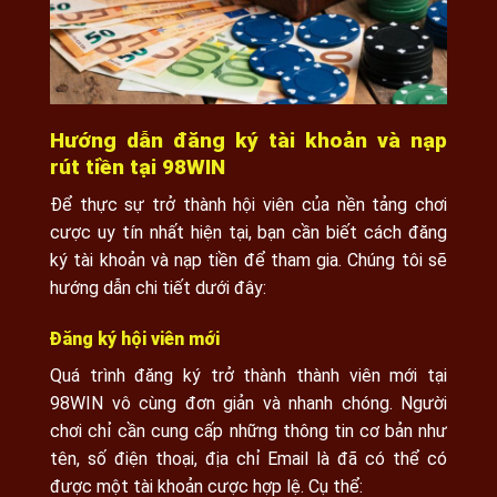
Hướng dẫn đăng ký tài khoản và nạp
rút tiền tại 98WIN
Để thực sự trở thành hội viên của nền tảng chơi
cược uy tín nhất hiện tại, bạn cần biết cách đăng
ký tài khoản và nạp tiền để tham gia. Chúng tôi sẽ
hướng dẫn chi tiết dưới đây:
Đăng ký hội viên mới
Quá trình đăng ký trở thành thành viên mới tại
98WIN vô cùng đơn giản và nhanh chóng. Người
chơi chỉ cần cung cấp những thông tin cơ bản như
tên, số điện thoại, địa chỉ Email là đã có thể có
được một tài khoản cược hợp lệ. Cụ thể: