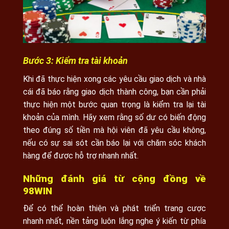
Bước 3: Kiểm tra tài khoản
Khi đã thực hiện xong các yêu cầu giao dịch và nhà
cái đã báo rằng giao dịch thành công, bạn cần phải
thực hiện một bước quan trọng là kiểm tra lại tài
khoản của mình. Hãy xem rằng số dư có biến động
theo đúng số tiền mà hội viên đã yêu cầu không,
nếu có sự sai sót cần báo lại với chăm sóc khách
hàng để được hỗ trợ nhanh nhất.
Những đánh giá từ cộng đồng về
98WIN
Để có thể hoàn thiện và phát triển trang cược
nhanh nhất, nền tảng luôn lắng nghe ý kiến từ phía