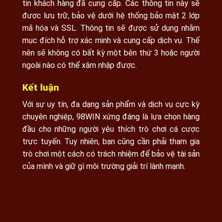
tin khách hàng đã cung cấp. Các thông tin này sẽ
được lưu trữ, bảo vệ dưới hệ thống bảo mật 2 lớp
mã hóa và SSL. Thông tin sẽ được sử dụng nhằm
mục đích hỗ trợ xác minh và cung cấp dịch vụ. Thế
nên sẽ không có bất kỳ một bên thứ 3 hoặc người
ngoài nào có thể xâm nhập được.
Kết luận
Với sự uy tín, đa dạng sản phẩm và dịch vụ cực kỳ
chuyên nghiệp, 98WIN xứng đáng là lựa chọn hàng
đầu cho những người yêu thích trò chơi cá cược
trực tuyến. Tuy nhiên, bạn cũng cần phải tham gia
trò chơi một cách có trách nhiệm để bảo vệ tài sản
của mình và giữ gì môi trường giải trí lành mạnh.