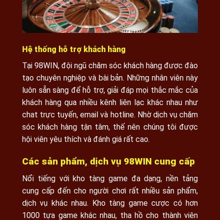
Hệ thống hỗ trợ khách hàng
Tại 98WIN, đội ngũ chăm sóc khách hàng được đào
tạo chuyên nghiệp và bài bản. Những nhân viên này
luôn sẵn sàng để hỗ trợ, giải đáp mọi thắc mắc của
khách hàng qua nhiều kênh liên lạc khác nhau như
chat trực tuyến, email và hotline. Nhờ dịch vụ chăm
sóc khách hàng tận tâm, thế nên chúng tôi được
hội viên yêu thích và đánh giá rất cao.
Các sản phẩm, dịch vụ 98WIN cung cấp
Nổi tiếng với kho tàng game đa dạng, nền tảng
cung cấp đến cho người chơi rất nhiều sản phẩm,
dịch vụ khác nhau. Kho tàng game cược có hơn
1000 tựa game khác nhau, tha hồ cho thành viên