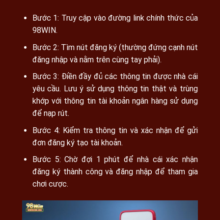
Bước 1: Truy cập vào đường link chính thức của
98WIN.
Bước 2: Tìm nút đăng ký (thường đứng cạnh nút
đăng nhập và nằm trên cùng tay phải).
Bước 3: Điền đầy đủ các thông tin được nhà cái
yêu cầu. Lưu ý sử dụng thông tin thật và trùng
khớp với thông tin tài khoản ngân hàng sử dụng
để nạp rút.
Bước 4: Kiểm tra thông tin và xác nhận để gửi
đơn đăng ký tạo tài khoản.
Bước 5: Chờ đợi 1 phút để nhà cái xác nhận
đăng ký thành công và đăng nhập để tham gia
chơi cược.