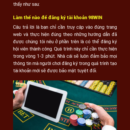
thấy như sau:
Làm thế nào để đăng ký tài khoản 98WIN
Câu trả lời là bạn chỉ cần truy cập vào đúng trang
web và thực hiện đúng theo những hướng dẫn đã
được chúng tôi nêu ở phần trên là có thể đăng ký
hội viên thành công. Quá trình này chỉ cần thực hiện
trong vòng 1-3 phút. Nhà cái sẽ luôn đảm bảo mọi
thông tin mà người chơi đăng ký trong quá trình tạo
tài khoản mới sẽ được bảo mật tuyệt đối.