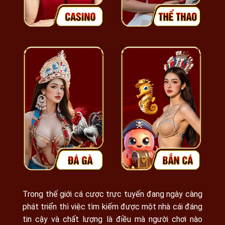
Trong thế giới cá cược trực tuyến đang ngày càng
phát triển thì việc tìm kiếm được một nhà cái đáng
tin cậy và chất lượng là điều mà người chơi nào