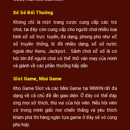
Xổ Số Đổi Thưởng
Không chỉ là một trang cược cung cấp các trò
chơi, tại đây còn cung cấp cho người chơi nhiều loại
hình xổ số trực tuyến, đa dạng, phong phú như xổ
số truyền thống, lô đề nhiều dạng, xổ số nước
ngoài như Keno, Jackpot…. Sảnh chơi xổ số là cơ
hội lớn để người chơi có thể thử vận may của mình
và giành về các phần thưởng hấp dẫn.
Slot Game, Mini Game
Kho Game Slot và các Mini Game tại 98WIN rất đa
dạng về cả chủ đề lẫn giao diện. Ở đây có thể đáp
ứng mọi sở thích, thú vui của hội viên. Nếu hội viên
có trong mình giấc mơ chiến thắng và yêu thích
khám phá thì hàng ngàn tựa game ở đây sẽ vô cùng
phù hợp.