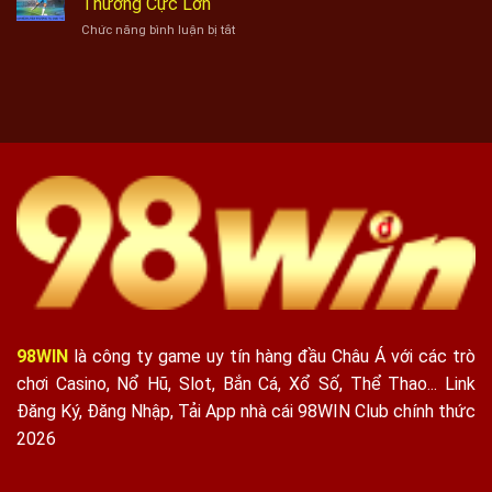
Thưởng Cực Lớn
Chơi
Rồng
Xổ
Tới
ở
Chức năng bình luận bị tắt
Hổ
Số
Bến
CMD
Từ
Tại
Trên
Thể
A-
98Win
KUXX
Thao:
Z
Nơi
Cho
Đam
Người
Mê
Mới
Của
Bắt
Bạn
Đầu
Đổi
Tại
Ra
98win
Tiền
Thưởng
Cực
Lớn
98WIN
là công ty game uy tín hàng đầu Châu Á với các trò
chơi Casino, Nổ Hũ, Slot, Bắn Cá, Xổ Số, Thể Thao... Link
Đăng Ký, Đăng Nhập, Tải App nhà cái 98WIN Club chính thức
2026