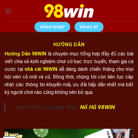
Chuyển
đến
nội
dung
ĐĂNG NHẬP
ĐĂNG KÝ
HƯỚNG DẪN
Hướng Dẫn 98WIN
là chuyên mục tổng hợp đầy đủ các bài
viết chia sẻ kinh nghiệm chơi cờ bạc trực tuyến, tham gia cá
cược tại
nhà cái 98WIN
dễ dàng dành chiến thắng cho mọi
hội viên cả mới và cũ. Đồng thời, chúng tôi còn liên tục câp
nhật các thông tin khuyến mãi, ưu đãi hấp dẫn nhất mà bất
kỳ người chơi nào cũng không nên bỏ qua.
Xem Thêm Chuyên Mục:
Nổ Hũ 98WIN