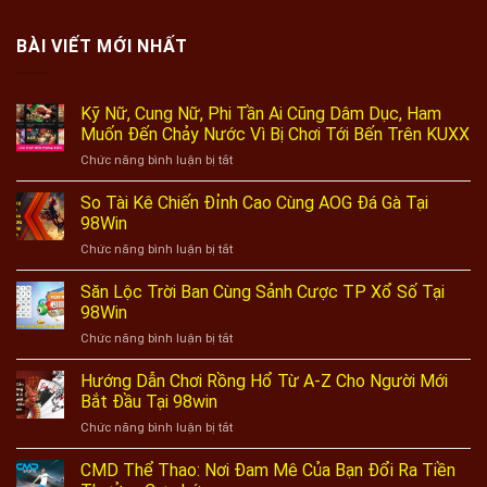
BÀI VIẾT MỚI NHẤT
Kỹ Nữ, Cung Nữ, Phi Tần Ai Cũng Dâm Dục, Ham
Muốn Đến Chảy Nước Vì Bị Chơi Tới Bến Trên KUXX
ở
Chức năng bình luận bị tắt
Kỹ
Nữ,
So Tài Kê Chiến Đỉnh Cao Cùng AOG Đá Gà Tại
Cung
98Win
Nữ,
ở
Chức năng bình luận bị tắt
Phi
So
Tần
Tài
Săn Lộc Trời Ban Cùng Sảnh Cược TP Xổ Số Tại
Ai
Kê
Cũng
98Win
Chiến
Dâm
ở
Chức năng bình luận bị tắt
Đỉnh
Dục,
Săn
Cao
Ham
Lộc
Hướng Dẫn Chơi Rồng Hổ Từ A-Z Cho Người Mới
Cùng
Muốn
Trời
AOG
Bắt Đầu Tại 98win
Đến
Ban
Đá
Chảy
ở
Chức năng bình luận bị tắt
Cùng
Gà
Nước
Hướng
Sảnh
Tại
Vì
Dẫn
CMD Thể Thao: Nơi Đam Mê Của Bạn Đổi Ra Tiền
Cược
98Win
Bị
Chơi
TP