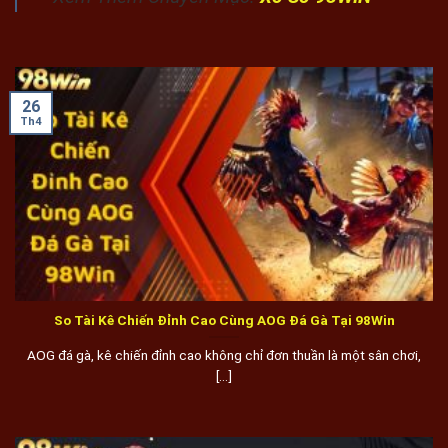
26
Th4
So Tài Kê Chiến Đỉnh Cao Cùng AOG Đá Gà Tại 98Win
AOG đá gà, kê chiến đỉnh cao không chỉ đơn thuần là một sân chơi,
[...]