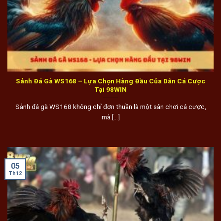
Sảnh Đá Gà WS168 – Lựa Chọn Hàng Đầu Của Dân Cá Cược
Tại 98WIN
Sảnh đá gà WS168 không chỉ đơn thuần là một sân chơi cá cược,
mà [...]
05
Th12