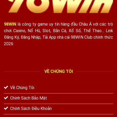
Cực
Lớn
98WIN
là công ty game uy tín hàng đầu Châu Á với các trò
chơi Casino, Nổ Hũ, Slot, Bắn Cá, Xổ Số, Thể Thao... Link
Đăng Ký, Đăng Nhập, Tải App nhà cái 98WIN Club chính thức
2026
VỀ CHÚNG TÔI
Về Chúng Tôi
Chính Sách Bảo Mật
Chính Sách Điều Khoản