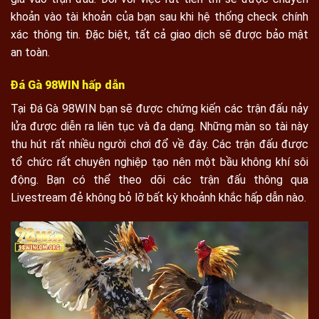
khoản vào tài khoản của bạn sau khi hệ thống check chính
xác thông tin. Đặc biệt, tất cả giao dịch sẽ được bảo mật
an toàn.
Đá Gà 98WIN hấp dẫn
Tại Đá Gà 98WIN bạn sẽ được chứng kiến các trận đấu nảy
lửa được diễn ra liên tục và đa dạng. Những màn so tài này
thu hút rất nhiều người chơi đổ về đây. Các trận đấu được
tổ chức rất chuyên nghiệp tạo nên một bầu không khí sôi
động. Bạn có thể theo dõi các trận đấu thông qua
Livestream đẻ không bỏ lỡ bất kỳ khoảnh khắc hấp dẫn nào.