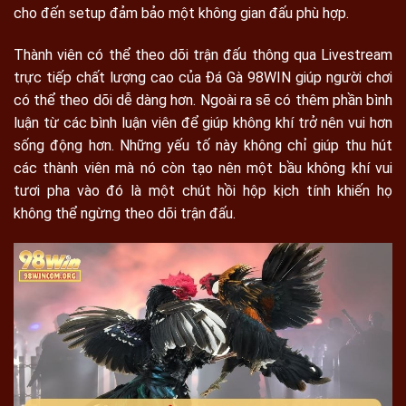
cho đến setup đảm bảo một không gian đấu phù hợp.
Thành viên có thể theo dõi trận đấu thông qua Livestream
trực tiếp chất lượng cao của Đá Gà 98WIN giúp người chơi
có thể theo dõi dễ dàng hơn. Ngoài ra sẽ có thêm phần bình
luận từ các bình luận viên để giúp không khí trở nên vui hơn
sống động hơn. Những yếu tố này không chỉ giúp thu hút
các thành viên mà nó còn tạo nên một bầu không khí vui
tươi pha vào đó là một chút hồi hộp kịch tính khiến họ
không thể ngừng theo dõi trận đấu.