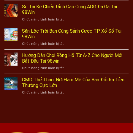
Nữ,
So Tài Kê Chiến Đỉnh Cao Cùng AOG Đá Gà Tại
Cung
98Win
Nữ,
ở
Chức năng bình luận bị tắt
Phi
So
Tần
Tài
Săn Lộc Trời Ban Cùng Sảnh Cược TP Xổ Số Tại
Ai
Kê
Cũng
98Win
Chiến
Dâm
ở
Chức năng bình luận bị tắt
Đỉnh
Dục,
Săn
Cao
Ham
Lộc
Hướng Dẫn Chơi Rồng Hổ Từ A-Z Cho Người Mới
Cùng
Muốn
Trời
AOG
Bắt Đầu Tại 98win
Đến
Ban
Đá
Chảy
ở
Chức năng bình luận bị tắt
Cùng
Gà
Nước
Hướng
Sảnh
Tại
Vì
Dẫn
CMD Thể Thao: Nơi Đam Mê Của Bạn Đổi Ra Tiền
Cược
98Win
Bị
Chơi
TP
Thưởng Cực Lớn
Chơi
Rồng
Xổ
Tới
ở
Chức năng bình luận bị tắt
Hổ
Số
Bến
CMD
Từ
Tại
Trên
Thể
A-
98Win
KUXX
Thao:
Z
Nơi
Cho
Đam
Người
Mê
Mới
Của
Bắt
Bạn