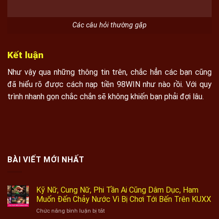
Các câu hỏi thường gặp
Kết luận
Như vậy qua những thông tin trên, chắc hẳn các bạn cũng
đã hiểu rõ được cách nạp tiền 98WIN như nào rồi. Với quy
trình nhanh gọn chắc chắn sẽ không khiến bạn phải đợi lâu.
BÀI VIẾT MỚI NHẤT
Kỹ Nữ, Cung Nữ, Phi Tần Ai Cũng Dâm Dục, Ham
Muốn Đến Chảy Nước Vì Bị Chơi Tới Bến Trên KUXX
ở
Chức năng bình luận bị tắt
Kỹ