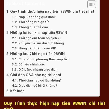
Table of Contents
Quy trình thực hiện nạp tiền 98WIN chi tiết nhất
Nạp lúa thông qua Bank
Thu bằng ví điện tử
Thông qua thẻ cào
Những lợi ích khi nạp tiền 98WIN
Trải nghiệm toàn bộ dịch vụ
Khuyến mãi ưu đãi cực khủng
Nâng cấp thành viên VIP
Những lưu ý khi nạp tiền 98WIN
Chọn đúng phương thức nạp tiền
Dữ liệu chính xác
Giữ bằng chứng giao dịch
Giải đáp Q&A cho người chơi
Thời gian nạp có lâu không?
Giao dịch có bị lỗi không?
Kết luận
Quy trình thực hiện nạp tiền 98WIN chi tiết