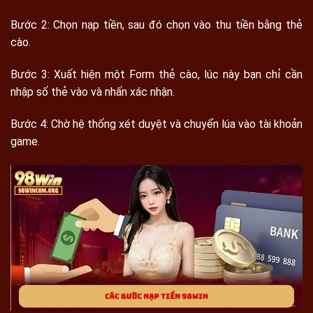
Bước 2: Chọn nạp tiền, sau đó chọn vào thu tiền bằng thẻ
cào.
Bước 3: Xuất hiện một Form thẻ cào, lúc này bạn chỉ cần
nhập số thẻ vào và nhấn xác nhận.
Bước 4: Chờ hệ thống xét duyệt và chuyển lúa vào tài khoản
game.