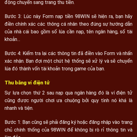
động chuyển sang trang thu tiền.
Bước 3: Lúc này Form nạp tiền 98WIN sẽ hiện ra, bạn hãy
điền chính xác các thông cá nhân theo đúng sự hướng dẫn
của nhà cái bao gồm số lúa cần nạp, tên ngân hàng, số tài
khoản…
Bước 4: Kiểm tra lại các thông tin đã điền vào Form và nhấn
xác nhận. Bạn đợi một chút hệ thống sẽ xử lý và sẽ chuyển
lúa đó thành vốn tài khoản trong game của bạn.
Thu bằng ví điện tử
Sự lựa chọn thứ 2 sau nạp qua ngân hàng đó là ví điện tử
cũng được người chơi ưa chuộng bởi quy tình nó khá là
nhanh và tiện.
Bước 1: Bạn cũng sẽ phải đăng ký hoặc đăng nhập vào trang
chủ chính thống của 98WIN để không bị rò rỉ thông tin và