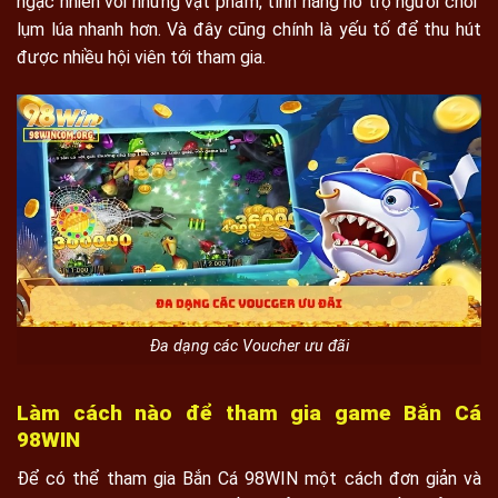
ngạc nhiên với những vật phẩm, tính năng hỗ trợ người chơi
lụm lúa nhanh hơn. Và đây cũng chính là yếu tố để thu hút
được nhiều hội viên tới tham gia.
Đa dạng các Voucher ưu đãi
Làm cách nào để tham gia game Bắn Cá
98WIN
Để có thể tham gia Bắn Cá 98WIN một cách đơn giản và