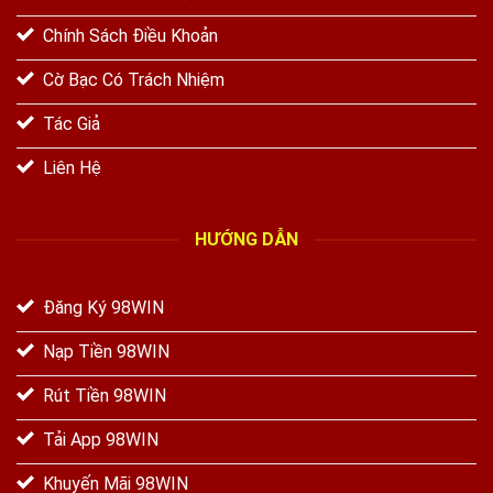
Chính Sách Điều Khoản
Cờ Bạc Có Trách Nhiệm
Tác Giả
Liên Hệ
HƯỚNG DẪN
Đăng Ký 98WIN
Nạp Tiền 98WIN
Rút Tiền 98WIN
Tải App 98WIN
Khuyến Mãi 98WIN