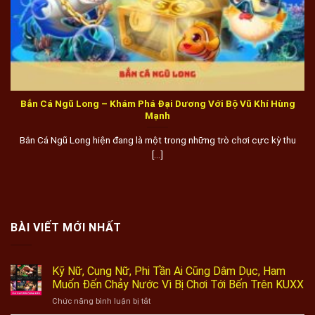
Bắn Cá Ngũ Long – Khám Phá Đại Dương Với Bộ Vũ Khí Hùng
Mạnh
Bắn Cá Ngũ Long hiện đang là một trong những trò chơi cực kỳ thu
[...]
BÀI VIẾT MỚI NHẤT
Kỹ Nữ, Cung Nữ, Phi Tần Ai Cũng Dâm Dục, Ham
Muốn Đến Chảy Nước Vì Bị Chơi Tới Bến Trên KUXX
ở
Chức năng bình luận bị tắt
Kỹ