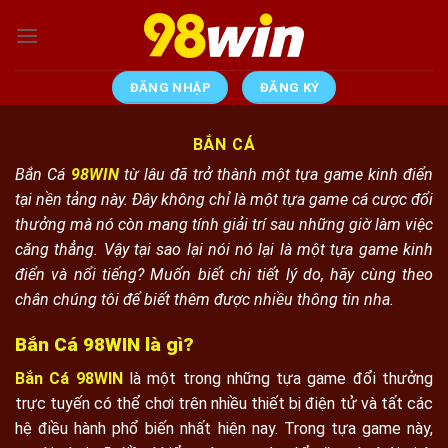
Chuyển
đến
nội
dung
ĐĂNG NHẬP
ĐĂNG KÝ
BẮN CÁ
Bắn Cá
98WIN
từ lâu đã trở thành một tựa game kinh điển
tại nền tảng này. Đây không chỉ là một tựa game cá cược đổi
thưởng mà nó còn mang tính giải trí sau những giờ làm việc
căng thẳng. Vậy tại sao lại nói nó lại là một tựa game kinh
điển và nổi tiếng? Muốn biết chi tiết lý do, hãy cùng theo
chân chúng tôi để biết thêm được nhiều thông tin nha.
Bắn Cá 98WIN là gì?
Bắn Cá 98WIN
là một trong những tựa game đổi thưởng
trực tuyến có thể chơi trên nhiều thiết bị điện tử và tất các
hệ điều hành phổ biến nhất hiện nay. Trong tựa game này,