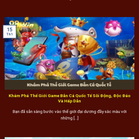
15
Th1
Khám Phá Thế Giới Game Bắn Cá Quốc Tế Sôi Động, Độc Đáo
Và Hấp Dẫn
Bạn đã sẵn sàng bước vào thế giới đại dương đầy sắc màu với
những [...]