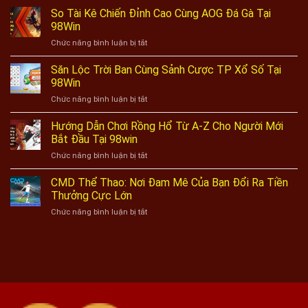
Nữ,
So Tài Kê Chiến Đỉnh Cao Cùng AOG Đá Gà Tại
Cung
98Win
Nữ,
ở
Chức năng bình luận bị tắt
Phi
So
Tần
Tài
Săn Lộc Trời Ban Cùng Sảnh Cược TP Xổ Số Tại
Ai
Kê
Cũng
98Win
Chiến
Dâm
ở
Chức năng bình luận bị tắt
Đỉnh
Dục,
Săn
Cao
Ham
Lộc
Hướng Dẫn Chơi Rồng Hổ Từ A-Z Cho Người Mới
Cùng
Muốn
Trời
AOG
Bắt Đầu Tại 98win
Đến
Ban
Đá
Chảy
ở
Chức năng bình luận bị tắt
Cùng
Gà
Nước
Hướng
Sảnh
Tại
Vì
Dẫn
CMD Thể Thao: Nơi Đam Mê Của Bạn Đổi Ra Tiền
Cược
98Win
Bị
Chơi
TP
Thưởng Cực Lớn
Chơi
Rồng
Xổ
Tới
ở
Chức năng bình luận bị tắt
Hổ
Số
Bến
CMD
Từ
Tại
Trên
Thể
A-
98Win
KUXX
Thao:
Z
Nơi
Cho
Đam
Người
Mê
Mới
Của
Bắt
Bạn
Đầu