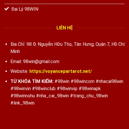
Đại Lý 98WIN
LIÊN HỆ
Địa Chỉ: 98 Đ. Nguyễn Hữu Thọ, Tân Hưng, Quận 7, Hồ Chí
Minh
Email:
98win@gmail.com
Website:
https://voyancepartarot.net/
TỪ KHÓA TÌM KIẾM:
#98win #98wincom #nhacai98win
#98winvin #98winclub #98winvip #98winapk
#98winnohu #nha_cai_98win #trang_chu_98win
#link_98win