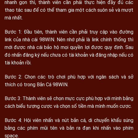
nhanh gọn thì, thành viên cần phải thực hiện đầy đủ các
thao tác sau để có thể tham gia một cách suôn sẻ và mượt
mà nhất.
Bước 1: Đầu tiên, thành viên cần phải truy cập vào đường
link của nhà cái 98WIN. Nên nhớ phải là link chính thống thì
mới được nhà cái bảo hộ mọi quyền lợi được quy định. Sau
đó nhấn đăng ký nếu chưa có tài khoản và đăng nhập nếu có
tài khoản rồi.
Bước 2: Chọn các trò chơi phù hợp với ngân sách và sở
thích có trong Bắn Cá 98WIN.
Bước 3: Thành viên sẽ chọn mực cực phù hợp với mình bằng
cách biểu tượng cược và chọn số tiền mà mình muốn cược.
Bước 4: Hội viên nhấn và nút bắn cá, di chuyển khẩu súng
bằng các phím mũi tên và bắn ra đạn khi nhấn vào phím
space.