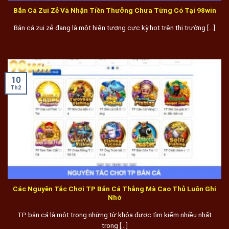
Bắn Cá Zui Zẻ Và Nhận Tiền Thưởng Chưa Từng Có Tại 98win
Bắn cá zui zẻ đang là một hiện tượng cực kỳ hot trên thị trường [...]
10
Th2
Các Nguyên Tắc Chơi TP Bắn Cá Thắng Mà Cao Thủ Luôn Ghi
Nhớ
TP bắn cá là một trong những từ khóa được tìm kiếm nhiều nhất
trong [...]