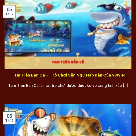
05
Th12
Tam Tiên Bắn Cá – Trò Chơi Săn Ngư Hấp Dẫn Của 98WIN
Tam Tiên Bắn Cá là một trò chơi được thiết kế vô cùng tinh xảo [...]
05
Th12