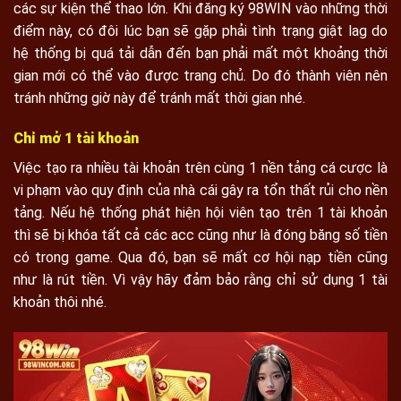
các sự kiện thể thao lớn. Khi đăng ký 98WIN vào những thời
điểm này, có đôi lúc bạn sẽ gặp phải tình trạng giật lag do
hệ thống bị quá tải dẫn đến bạn phải mất một khoảng thời
gian mới có thể vào được trang chủ. Do đó thành viên nên
tránh những giờ này để tránh mất thời gian nhé.
Chỉ mở 1 tài khoản
Việc tạo ra nhiều tài khoản trên cùng 1 nền tảng cá cược là
vi phạm vào quy định của nhà cái gây ra tổn thất rủi cho nền
tảng. Nếu hệ thống phát hiện hội viên tạo trên 1 tài khoản
thì sẽ bị khóa tất cả các acc cũng như là đóng băng số tiền
có trong game. Qua đó, bạn sẽ mất cơ hội nạp tiền cũng
như là rút tiền. Vì vậy hãy đảm bảo rằng chỉ sử dụng 1 tài
khoản thôi nhé.