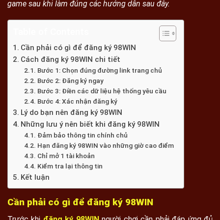
game sau khi làm đúng các hướng dẫn sau đây.
Table of Contents
Cần phải có gì để đăng ký 98WIN
Cách đăng ký 98WIN chi tiết
Bước 1: Chọn đúng đường link trang chủ
Bước 2: Đăng ký ngay
Bước 3: Điền các dữ liệu hệ thống yêu cầu
Bước 4: Xác nhận đăng ký
Lý do bạn nên đăng ký 98WIN
Những lưu ý nên biết khi đăng ký 98WIN
Đảm bảo thông tin chính chủ
Hạn đăng ký 98WIN vào những giờ cao điểm
Chỉ mở 1 tài khoản
Kiểm tra lại thông tin
Kết luận
Cần phải có gì để đăng ký 98WIN
Trước khi
đăng ký 98WIN
người chơi cần phải đáp ứng đủ