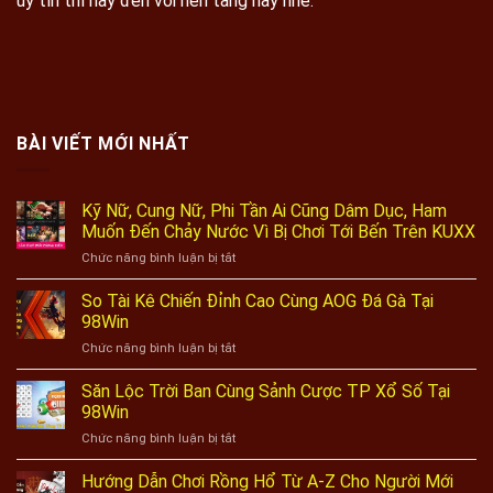
uy tín thì hãy đến với nền tảng này nhé.
BÀI VIẾT MỚI NHẤT
Kỹ Nữ, Cung Nữ, Phi Tần Ai Cũng Dâm Dục, Ham
Muốn Đến Chảy Nước Vì Bị Chơi Tới Bến Trên KUXX
ở
Chức năng bình luận bị tắt
Kỹ
Nữ,
So Tài Kê Chiến Đỉnh Cao Cùng AOG Đá Gà Tại
Cung
98Win
Nữ,
ở
Chức năng bình luận bị tắt
Phi
So
Tần
Tài
Săn Lộc Trời Ban Cùng Sảnh Cược TP Xổ Số Tại
Ai
Kê
Cũng
98Win
Chiến
Dâm
ở
Chức năng bình luận bị tắt
Đỉnh
Dục,
Săn
Cao
Ham
Lộc
Hướng Dẫn Chơi Rồng Hổ Từ A-Z Cho Người Mới
Cùng
Muốn