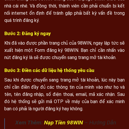
nhà cái nhé. Và đồng thời, thành viên cần phải chuẩn bị kết
nối internet ổn định để tránh gặp phải bất kỳ vấn đề trong
quá trình đăng ký.
Bước 2: Đăng ký ngay
Khi đã vào được phần trang chủ của 98WIN, ngay lập tức sẽ
xuất hiện một Form đăng ký 98WIN. Bạn chỉ cần nhấn vào
nút đăng ký là sẽ được chuyển sang trang mở tài khoản.
Bước 3: Điền các dữ liệu hệ thống yêu cầu
Sau khi được chuyển sang trang mở tài khoản, lúc này bạn
chỉ cần điền đầy đủ các thông tin của mình vào như họ và
tên, tên đăng nhập, số điện thoại, email, mã xác nhận. Sau
đó hệ thống sẽ gửi mã OTP về máy của bạn để xác minh
bạn có phải là người đăng ký hay không.
Xem Thêm:
Nạp Tiền 98WIN
– Hướng Dẫn