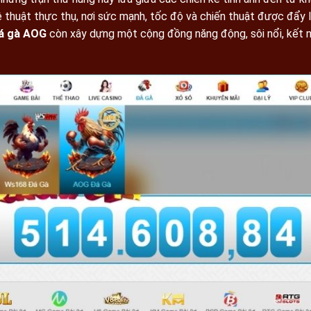
hệ thuật thực thụ, nơi sức mạnh, tốc độ và chiến thuật được đẩy 
á gà AOG
còn xây dựng một cộng đồng năng động, sôi nổi, kết n