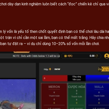
 chơi dày dạn kinh nghiệm luôn biết cách “đọc” chiến kê chỉ qua v
uản lý vốn là yếu tố then chốt quyết định bạn có thể chơi lâu dài h
t trận vì chỉ cần một sai lầm, bạn có thể mất trắng. Hãy chia nh
bạn tự đặt ra – ví dụ chỉ dùng 10–20% số vốn mỗi lần chơi.