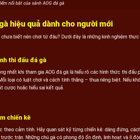
iểm nổi bật của sảnh AOG đá gà
gà hiệu quả dành cho người mới
 chưa biết nên chơi từ đâu? Dưới đây là những kinh nghiệm thực
ình thi đấu đá gà
g nhất khi tham gia AOG đá gà là hiểu rõ các hình thức thi đấu 
ỗi loại có luật chơi và cách tính thắng – thua riêng biệt. Nếu kh
ặt cược hoặc hiểu sai kết quả.
ểm chiến kê
c theo cảm tính. Hãy quan sát kỹ từng chiến kê: dáng đứng, cách
 trước trận. Những chú gà có phong độ ổn định, linh hoạt và lì đò