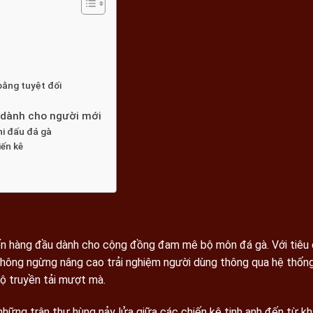
bằng tuyệt đối
 dành cho người mới
hi đấu đá gà
ến kê
uyến hàng đầu dành cho cộng đồng đam mê bộ môn đá gà. Với tiêu 
 không ngừng nâng cao trải nghiệm người dùng thông qua hệ thốn
độ truyền tải mượt mà.
hững trận thư hùng nảy lửa giữa các chiến kê tinh anh đến từ k