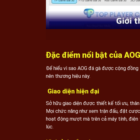
Đặc điểm nổi bật của AOG
Để hiểu vì sao AOG đá gà được cộng đồng y
nên thương hiệu này.
Giao diện hiện đại
Sở hữu giao diện được thiết kế tối ưu, thân
Mọi chức năng như xem trận đấu, đặt cược,
hoạt động mượt mà trên cả máy tính, điện t
lúc.