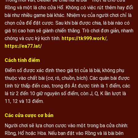
Rồng và một lá cho cửa Hổ. Không có việc rút thêm hay đổi
bài như nhiều game bài khác. Nhiệm vụ của người chơi chỉ là
chọn cửa để đặt cược. Sau khi bài được chia, lá bài nào có
giá trị cao hơn sẽ giành chiến thắng. Trò chơi đơn giản, nhanh
chóng và cực kỳ kịch tính.
https://tk999.work/
,
https://ea77.lat/
Cách tính điểm
Điểm số được xác định theo giá trị của lá bài, không phụ
thuộc vào chất bài (cơ, rô, chuồn, bích). Các quân bài được
tính từ thấp đến cao, trong đó Át được tính là 1 điểm, các
lá từ 2 đến 10 giữ nguyên số điểm, còn J, Q, K lần lượt là
11, 12 và 13 điểm.
Các cửa cược cơ bản
Người chơi sẽ lựa chọn cược vào một trong ba cửa chính:
Rồng, Hổ hoặc Hòa. Nếu bạn đặt vào Rồng và lá bài bên