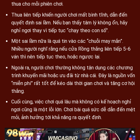
thua cho mỗi phiên chơi.
Thua liên tiếp khiến người chơi mất bình tĩnh, dẫn đến
quyết định sai lầm. Nếu bạn thấy tâm lý không ổn, hãy
nghỉ ngơi thay vì tiếp tục “chạy theo con số”.
Một sai lầm nữa là quá tin vào các “chuỗi may mắn”.
Nhiều người nghĩ rằng nếu cửa Rồng thắng liên tiếp 5-6
ván thì nên tiếp tục theo, hoặc ngược lại.
Ngoài ra, người chơi thường không tận dụng các chương
trình khuyến mãi hoặc ưu đãi từ nhà cái. Đây là nguồn vốn
“miễn phí” rất tốt để kéo dài thời gian chơi và tăng cơ hội
thắng.
Cuối cùng, việc chơi quá lâu mà không có kế hoạch nghỉ
ngơi cũng là một lỗi lớn. Chơi bài quá sức dễ dẫn đến mệt
mỏi, ảnh hưởng tới khả năng ra quyết định.