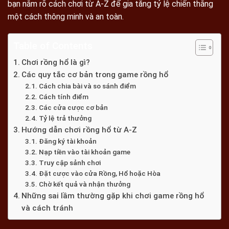
bạn nắm rõ cách chơi từ A-Z để gia tăng tỷ lệ chiến thắng
một cách thông minh và an toàn.
Table of Contents
Chơi rồng hổ là gì?
Các quy tắc cơ bản trong game rồng hổ
Cách chia bài và so sánh điểm
Cách tính điểm
Các cửa cược cơ bản
Tỷ lệ trả thưởng
Hướng dẫn chơi rồng hổ từ A-Z
Đăng ký tài khoản
Nạp tiền vào tài khoản game
Truy cập sảnh chơi
Đặt cược vào cửa Rồng, Hổ hoặc Hòa
Chờ kết quả và nhận thưởng
Những sai lầm thường gặp khi chơi game rồng hổ
và cách tránh