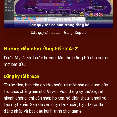
Các quy tắc cơ bản trong rồng hổ
Hướng dẫn chơi rồng hổ từ A-Z
Dưới đây là các bước hướng dẫn
chơi rồng hổ
cho người
mới bắt đầu
Đăng ký tài khoản
Trước tiên, bạn cần có tài khoản tại một nhà cái cung cấp
trò chơi, chẳng hạn như 98win. Việc đăng ký thường rất
nhanh chóng: chỉ cần nhập họ tên, số điện thoại, email và
tạo mật khẩu. Sau khi xác nhận tài khoản, bạn đã có thể
đăng nhập và bắt đầu hành trình chơi game.