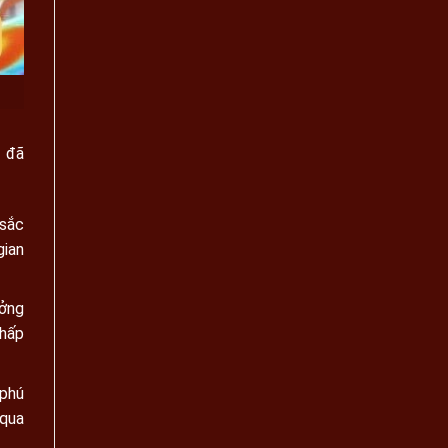
ì đã
 sắc
gian
ưởng
 hấp
 phú
 qua