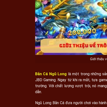
Giới thiệu 
Bắn Cá Ngũ Long
là một trong những sả
JBD Gaming. Ngay từ khi ra mắt, tựa game
trường. Với chất lượng vượt trội, nó mang
dẫn.
Ngũ Long Bắn Cá đưa người chơi vào hành 