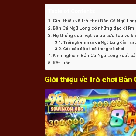
Table of Contents
Giới thiệu về trò chơi Bắn Cá Ngũ Long
Bắn Cá Ngũ Long có những đặc điểm g
Hệ thống quái vật và bộ sưu tập vũ kh
Trải nghiệm săn cá Ngũ Long đỉnh cao
Các cấp độ cá có trong trò chơi
Kinh nghiệm Bắn Cá Ngũ Long xuất s
Kết luận
Giới thiệu về trò chơi Bắn