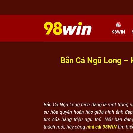
Chuyển
đến
nội
dung
98WIN
Bắn Cá Ngũ Long – 
Bắn Cá Ngũ Long hiện đang là một trong nh
sự hòa quyện hoàn hảo giữa hình ảnh đẹp m
tim của hàng triệu ngư thủ. Nếu bạn đ
thách mới, hãy cùng
nhà cái 98WIN
tìm hiể