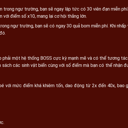
 trong ngư trường, bạn sẽ ngay lập tức có 30 viên đạn miễn phí
ớn với điểm số x10, mang lại cơ hội thắng lớn.
rong ngư trường, bạn sẽ có ngay 30 quả bom miễn phí. Khi nhấp
đó.
ặp phải một hệ thống BOSS cực kỳ mạnh mẽ và có thể tương tác
nh sách các sinh vật biển cùng với số điểm mà bạn có thể nhận 
ỏ bé với mức điểm khá khiêm tốn, dao động từ 2x đến 40x, bao
ợc.