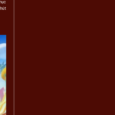
phục
phút