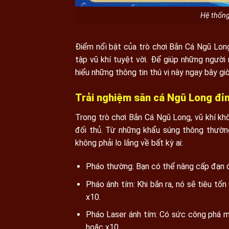
Hệ thống
Điểm nổi bật của trò chơi Bắn Cá Ngũ Lon
tập vũ khí tuyệt vời. Để giúp những người 
hiểu những thông tin thú vị này ngay bây gi
Trải nghiệm săn cá Ngũ Long đỉn
Trong trò chơi Bắn Cá Ngũ Long, vũ khí k
đối thủ. Từ những khẩu súng thông thường
không phải lo lắng về bất kỳ ai:
Pháo thường: Bạn có thể nâng cấp đạn đ
Pháo ánh tím: Khi bắn ra, nó sẽ tiêu tố
x10.
Pháo Laser ánh tím: Có sức công phá m
hoặc x10.