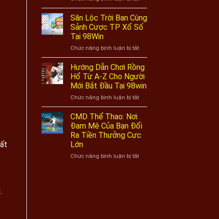
So
Ai
Tài
Cũng
Săn Lộc Trời Ban Cùng
Kê
Dâm
Sảnh Cược TP Xổ Số
Chiến
Dục,
Tại 98Win
Đỉnh
Ham
ở
Chức năng bình luận bị tắt
Cao
Muốn
Săn
Cùng
Đến
Lộc
AOG
Chảy
Hướng Dẫn Chơi Rồng
Trời
Đá
Nước
Hổ Từ A-Z Cho Người
Ban
Gà
Vì
Mới Bắt Đầu Tại 98win
Cùng
Tại
Bị
ở
Chức năng bình luận bị tắt
Sảnh
98Win
Chơi
Hướng
Cược
Tới
Dẫn
TP
CMD Thể Thao: Nơi
Bến
Chơi
Xổ
Trên
Đam Mê Của Bạn Đổi
Rồng
Số
KUXX
Ra Tiền Thưởng Cực
Hổ
Tại
Lớn
hất
Từ
98Win
A-
ở
Chức năng bình luận bị tắt
Z
CMD
Cho
Thể
Người
Thao:
Mới
Nơi
.
Bắt
Đam
Đầu
Mê
Tại
Của