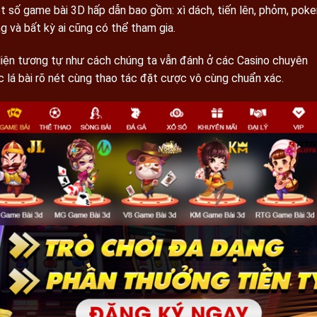
 số game bài 3D hấp dẫn bao gồm: xì dách, tiến lên, phỏm, poke
 và bất kỳ ai cũng có thể tham gia.
 diện tương tự như cách chúng ta vẫn đánh ở các Casino chuyên
c lá bài rõ nét cùng thao tác đặt cược vô cùng chuẩn xác.