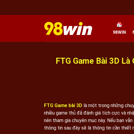
Chuyển
đến
nội
dung
98WIN
FTG Game Bài 3D Là 
FTG Game bài 3D
là một trong những chuy
nhiều game thủ đã đánh giá tích cực và nh
nên tham gia chuyên mục này. Nếu bạn vẫn
thông tin sau đây sẽ là thông tin cần thiết 