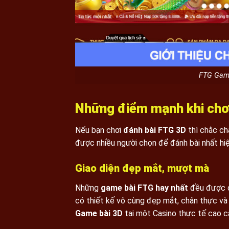
FTG Game
Những điểm mạnh khi chơi
Nếu bạn chơi
đánh bài FTG 3D
thì chắc ch
được nhiều người chọn để đánh bài nhất hiệ
Giao diện đẹp mắt, mượt mà
Những
game bài FTG hay nhất
đều được q
có thiết kế vô cùng đẹp mắt, chân thực v
Game bài 3D
tại một Casino thực tế cao c