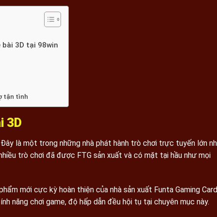
bài 3D tại 98win
ợ tận tình
i 3D
 Đây là một trong những nhà phát hành trò chơi trực tuyến lớn n
 nhiều trò chơi đã được FTG sản xuất và có mặt tại hầu như mọi
hẩm mới cực kỳ hoàn thiện của nhà sản xuất Funta Gaming Card
tính năng chơi game, độ hấp dẫn đều hội tụ tại chuyên mục này.