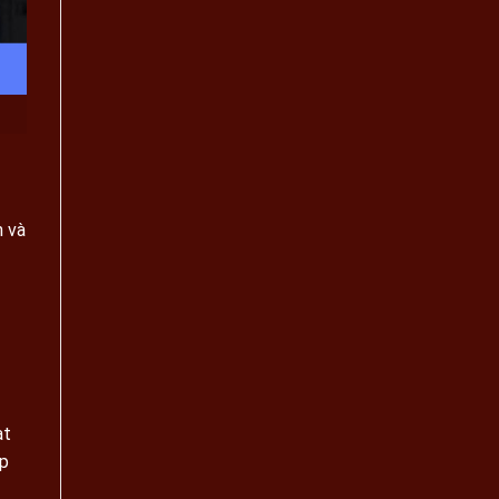
n và
ạt
ắp