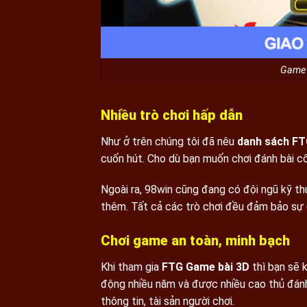
Game 
Nhiều trò chơi hấp dẫn
Như ở trên chúng tôi đã nêu
danh sách FT
cuốn hút. Cho dù bạn muốn chơi đánh bài cổ
Ngoài ra, 98win cũng đang có đội ngũ kỹ th
thêm. Tất cả các trò chơi đều đảm bảo sự 
Chơi game an toàn, minh bạch
Khi tham gia
FTG Game bài 3D
thì bạn sẽ 
động nhiều năm và được nhiều cao thủ đánh
thông tin, tài sản người chơi.