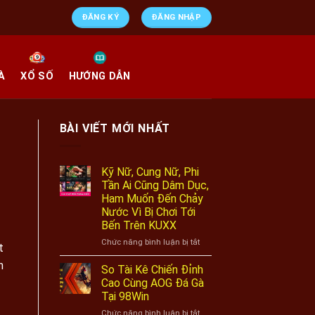
ĐĂNG KÝ
ĐĂNG NHẬP
À
XỔ SỐ
HƯỚNG DẪN
BÀI VIẾT MỚI NHẤT
Kỹ Nữ, Cung Nữ, Phi
Tần Ai Cũng Dâm Dục,
Ham Muốn Đến Chảy
Nước Vì Bị Chơi Tới
Bến Trên KUXX
ở
Chức năng bình luận bị tắt
t
Kỹ
n
Nữ,
So Tài Kê Chiến Đỉnh
Cung
Cao Cùng AOG Đá Gà
Nữ,
Tại 98Win
Phi
ở
Chức năng bình luận bị tắt
Tần