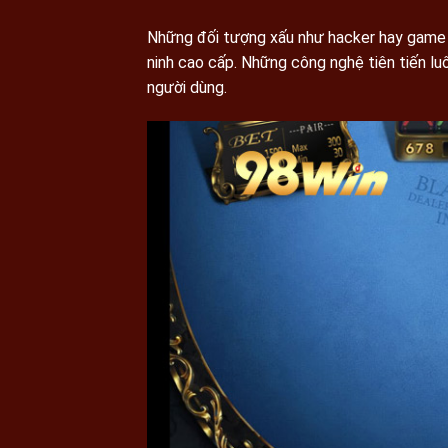
Những đối tượng xấu như hacker hay game t
ninh cao cấp. Những công nghệ tiên tiến lu
người dùng.