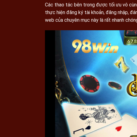
Các thao tác bên trong được tối ưu vô cùn
thực hiện đăng ký tài khoản, đăng nhập, đán
web của chuyên mục này là rất nhanh chón