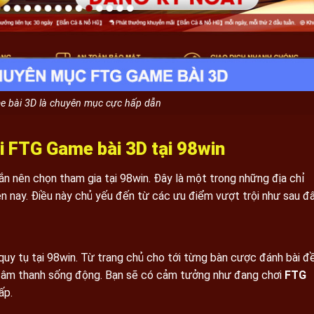
 bài 3D là chuyên mục cực hấp dẫn
 FTG Game bài 3D tại 98win
ắn nên chọn tham gia tại 98win. Đây là một trong những địa chỉ
n nay. Điều này chủ yếu đến từ các ưu điểm vượt trội như sau đâ
uy tụ tại 98win. Từ trang chủ cho tới từng bàn cược đánh bài đ
à âm thanh sống động. Bạn sẽ có cảm tưởng như đang chơi
FTG
ấp.