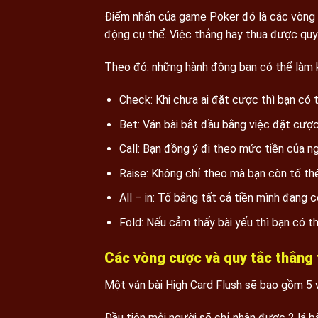
Điểm nhấn của game Poker đó là các vòng 
động cụ thể. Việc thắng hay thua được quyế
Theo đó. những hành động bạn có thể làm k
Check: Khi chưa ai đặt cược thì bạn có
Bet: Ván bài bắt đầu bằng việc đặt cược
Call: Bạn đồng ý đi theo mức tiền của ng
Raise: Không chỉ theo mà bạn còn tố th
All – in: Tố bằng tất cả tiền mình đang c
Fold: Nếu cảm thấy bài yếu thì bạn có th
Các vòng cược và quy tắc thắng
Một ván bài High Card Flush sẽ bao gồm 5 
Đầu tiên mỗi người sẽ chỉ nhận được 2 lá b