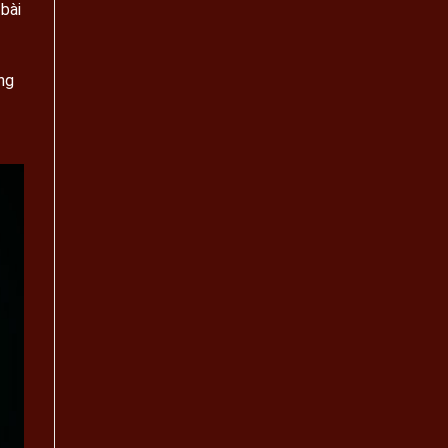
98win
Bạn
bài
Đổi
Ra
Tiền
Thưởng
ng
Cực
Lớn