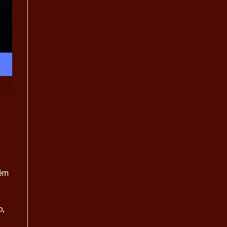
kém
p,