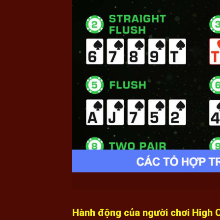
Hành động của người chơi High 