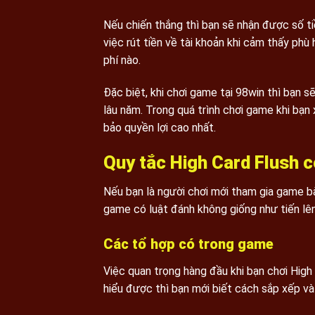
Nếu chiến thắng thì bạn sẽ nhận được số t
việc rút tiền về tài khoản khi cảm thấy phù
phí nào.
Đặc biệt, khi chơi game tại 98win thì bạn s
lâu năm. Trong quá trình chơi game khi bạn
bảo quyền lợi cao nhất.
Quy tắc High Card Flush 
Nếu bạn là người chơi mới tham gia game bài
game có luật đánh không giống như tiến lê
Các tổ hợp có trong game
Việc quan trọng hàng đầu khi bạn chơi High
hiểu được thì bạn mới biết cách sắp xếp v