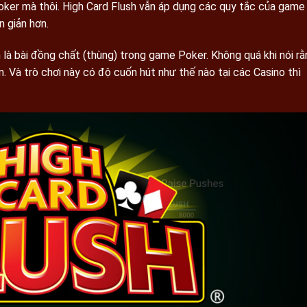
Poker mà thôi. High Card Flush vẫn áp dụng các quy tắc của game 
n giản hơn.
 là bài đồng chất (thùng) trong game Poker. Không quá khi nói rằ
. Và trò chơi này có độ cuốn hút như thế nào tại các Casino thì