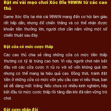
Bật mí vài mẹo chơi Xóc Đĩa 98WIN từ các cao
thủ
Game Xóc Đĩa tại nhà cái 98WIN mang đến cơ hội làm giàu
rất hấp dẫn, nhưng để chiến thắng và có thể nhận được
khoản tiền thưởng lớn, người chơi cần nắm vững một số
chiến thuật sau đây:
Đặt cửa có mức cược thấp
Các cao thủ chia sẻ rằng những cửa có mức tiền thấp
thường có tỷ lệ trúng cao hơn. Vì vậy, người chơi nên bắt
đầu với các cửa cược ít rủi ro với số vốn không quá lớn
nhưng có thể mang lại hiệu quả cao. Đồng thời, tránh đặt
tiền ở những cửa có mức vốn yêu cầu cao vì nếu thua, bạn
sẽ dễ dàng mất trắng. Nếu chưa có nhiều kinh nghiệm, hãy
bắt đầu từ mức cược thấp rồi tăng dần khi đã nắm vững trò
chơi.
Đặt cược nhân đôi