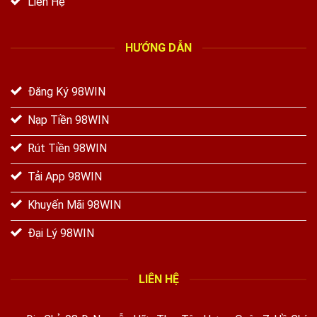
Liên Hệ
HƯỚNG DẪN
Đăng Ký 98WIN
Nạp Tiền 98WIN
Rút Tiền 98WIN
Tải App 98WIN
Khuyến Mãi 98WIN
Đại Lý 98WIN
LIÊN HỆ