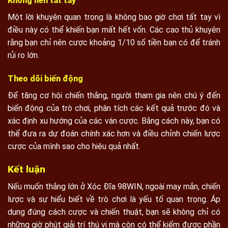
Không nên tất tay
Một lời khuyên quan trọng là không bao giờ chơi tất tay vì
điều này có thể khiến bạn mất hết vốn. Các cao thủ khuyên
rằng bạn chỉ nên cược khoảng 1/10 số tiền bạn có để tránh
rủi ro lớn.
Theo dõi biến động
Để tăng cơ hội chiến thắng, người tham gia nên chú ý đến
biến động của trò chơi, phân tích các kết quả trước đó và
xác định xu hướng của các ván cược. Bằng cách này, bạn có
thể đưa ra dự đoán chính xác hơn và điều chỉnh chiến lược
cược của mình sao cho hiệu quả nhất.
Kết luận
Nếu muốn thắng lớn ở Xóc Đĩa 98WIN, ngoài may mắn, chiến
lược và sự hiểu biết về trò chơi là yếu tố quan trọng. Áp
dụng đúng cách cược và chiến thuật, bạn sẽ không chỉ có
những giờ phút giải trí thú vị mà còn có thể kiếm được phần