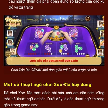
cầu người tham gia phải đoán đúng số lượng của các xu
đỏ và xu trắng.
Chơi Xóc Đĩa 98WIN khá đơn giản với 2 cửa cược cơ bản
Một số thuật ngữ chơi Xóc Đĩa hay dùng
Để chơi Xóc Đĩa một cách bài bản, anh em cần nắm vững
một số thuật ngữ cơ bản. Dưới đây là các thuật ngữ thường
gặp trong game này: